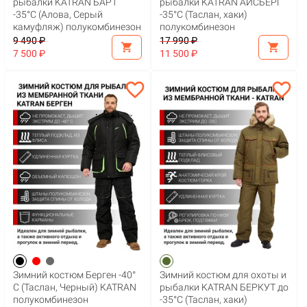
рыбалки KATRAN БАРТ
рыбалки KATRAN АЙСБЕРГ
-35°С (Алова, Серый
-35°С (Таслан, хаки)
камуфляж) полукомбинезон
полукомбинезон
9 490 ₽
17 990 ₽
shopping_cart
shopping_cart
7 500 ₽
11 500 ₽
favorite_border
favorite_border
Зимний костюм Берген -40°
Зимний костюм для охоты и
С (Таслан, Черный) KATRAN
рыбалки KATRAN БЕРКУТ до
полукомбинезон
-35°С (Таслан, хаки)