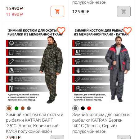
полукомбинезон
16 990 ₽
shopping_cart
shopping_cart
12 990 ₽
11 990 ₽
favorite_border
favorite_border
Зимний костюм для охоты и
Зимний костюм для охоты и
рыбалки KATRAN БАРТ
рыбалки KATRAN Берген
-35°С (Алова, Коричневый
-40° С (Таслан, Серый)
КМФ) полукомбинезон
полукомбинезон
7 990 ₽