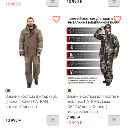
shopping_cart
shopping_cart
10 990 ₽
12 990 ₽
favorite_border
favorite_border
Зимний костюм Вустер -35С
Зимний костюм для охоты и
(Таслан, Хаки) KATRAN
рыбалки KATRAN Даман
полукомбинезон
-35° С (Алова, Форест)
полукомбинезон
7 990 ₽
shopping_cart
shopping_cart
10 990 ₽
10 990 ₽