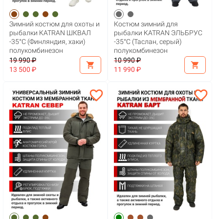
Зимний костюм для охоты и
Костюм зимний для
рыбалки KATRAN ШКВАЛ
рыбалки KATRAN ЭЛЬБРУС
-35°С (Финляндия, хаки)
-35°С (Таслан, серый)
полукомбинезон
полукомбинезон
19 990 ₽
10 990 ₽
shopping_cart
shopping_cart
13 500 ₽
11 990 ₽
favorite_border
favorite_border