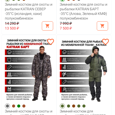
Зимний костюм для охоты и
Зимний костюм для охоты и
рыбалки KATRAN СЕВЕР
рыбалки KATRAN БАРТ
-35°С (исландия, хаки)
-35°С (Алова, Зеленый КМФ)
полукомбинезон
полукомбинезон
14 290 ₽
7 990 ₽
shopping_cart
shopping_cart
13 500 ₽
7 500 ₽
favorite_border
favorite_border
Зимний костюм для охоты и
Зимний костюм для