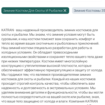
close
Зимние Костюм Для Охоты И Рыбалки
Зимние Костюмы 3
KATRAN - ваш надежный производитель зимних костюмов для
охоты и рыбалки. Мы знаем, что зимние условия могут быть
суровыми, и наш костюм поможет вам сохранить комфорт и
тепло во время ваших охотничьих и рыболовных приключений.
Наш зимний костюм специально разработан для работы в
холодных условиях. Он обладает превосходными
изоляционными свойствами и сохраняет тепло вашего тела даже
при низких температурах. Костюм имеет многослойную
конструкцию с утеплителями высокой плотности, которые
обеспечивают эффективную терморегуляцию и защиту от холода.
Мы гордимся тем, что являемся производителями зимних
костюмов для охоты и рыбалки. Каждый из наших костюмов
проходит строгий контроль качества, чтобы обеспечить вам
надежность и долговечность в экстремальных условиях. Мы
уделяем внимание деталям и функциональности, чтобы вы могли
полностью сосредоточиться на вашей охоте или рыбалке, зная,
что ваше тело защищено от холода и влаги. Компания KATRAN