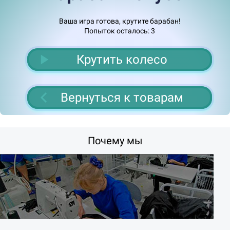
Ваша игра готова, крутите барабан!
Попыток осталось:
3
Крутить колесо
Вернуться к товарам
Почему мы
дка 3%
Ск
д
а
Подарок
Б
е
с
п
л
а
т
н
а
я
о
с
т
а
в
к
Скидка 10%