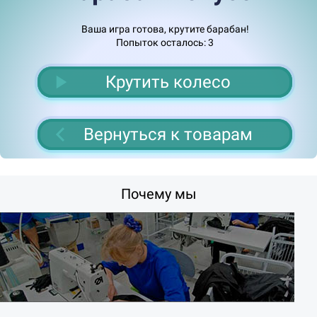
Ваша игра готова, крутите барабан!
Попыток осталось:
3
Крутить колесо
Вернуться к товарам
Почему мы
а
Б
е
с
п
л
а
т
н
а
я
д
о
с
т
а
в
к
Ск
Подарок
Скидка 5%
Скидка 3%