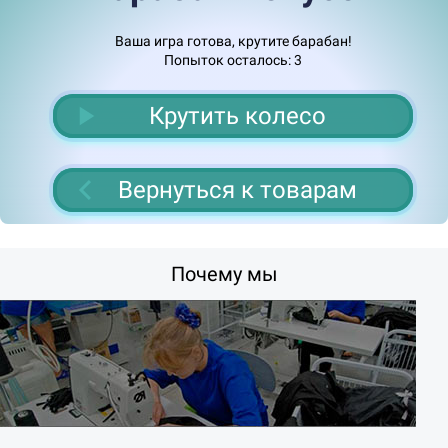
Ваша игра готова, крутите барабан!
Попыток осталось:
3
Крутить колесо
Вернуться к товарам
Почему мы
дка 5%
Ск
Скидка 10%
Подарок
Скидка 5%