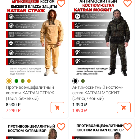
favorite_border
favorite_border
Противоэнцефалитный
Антимоскитный костюм-
костюм KATRAN СТРАЖ
сетка KATRAN МОСКИТ
(Твил, бежевый)
(Сетка, черный)
8 900 ₽
1 390 ₽
shopping_cart
shopping_cart
7 290 ₽
1 890 ₽
favorite_border
favorite_border