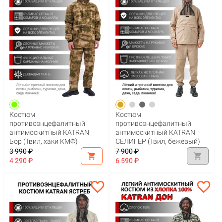
Костюм
Костюм
противоэнцефалитный
противоэнцефалитный
антимоскитный KATRAN
антимоскитный KATRAN
Бор (Твил, хаки КМФ)
СЕЛИГЕР (Твил, бежевый)
3 990 ₽
7 900 ₽
shopping_cart
shopping_cart
4 290 ₽
6 590 ₽
favorite_border
favorite_border