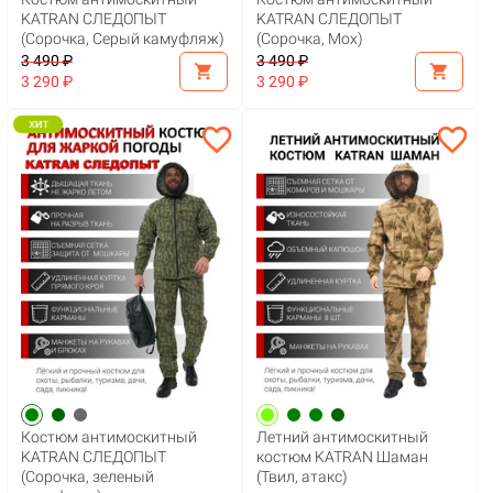
KATRAN СЛЕДОПЫТ
KATRAN СЛЕДОПЫТ
(Сорочка, Серый камуфляж)
(Сорочка, Мох)
3 490 ₽
3 490 ₽
shopping_cart
shopping_cart
3 290 ₽
3 290 ₽
favorite_border
favorite_border
Костюм антимоскитный
Летний антимоскитный
KATRAN СЛЕДОПЫТ
костюм KATRAN Шаман
(Сорочка, зеленый
(Твил, атакс)