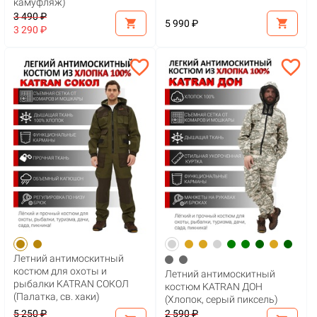
камуфляж)
3 490 ₽
shopping_cart
shopping_cart
5 990 ₽
3 290 ₽
favorite_border
favorite_border
Летний антимоскитный
костюм для охоты и
Летний антимоскитный
рыбалки KATRAN СОКОЛ
костюм KATRAN ДОН
(Палатка, св. хаки)
(Хлопок, серый пиксель)
5 250 ₽
2 590 ₽