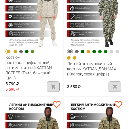
Костюм
противоэнцефалитный
Летний антимоскитный
антимоскитный KATRAN
костюм KATRAN ДОН MAX
ЯСТРЕБ (Твил, бежевый
(Хлопок, серая цифра)
КМФ)
5 790 ₽
shopping_cart
shopping_cart
3 550 ₽
6 590 ₽
favorite_border
favorite_border