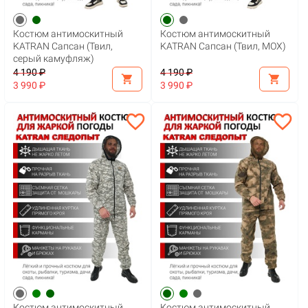
Костюм антимоскитный
Костюм антимоскитный
KATRAN Сапсан (Твил,
KATRAN Сапсан (Твил, МОХ)
серый камуфляж)
4 190 ₽
4 190 ₽
shopping_cart
shopping_cart
3 990 ₽
3 990 ₽
favorite_border
favorite_border
Костюм антимоскитный
Костюм антимоскитный