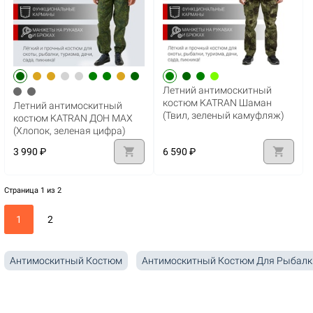
Летний антимоскитный
костюм KATRAN Шаман
Летний антимоскитный
(Твил, зеленый камуфляж)
костюм KATRAN ДОН MAX
(Хлопок, зеленая цифра)
shopping_cart
shopping_cart
3 990 ₽
6 590 ₽
Страница 1 из 2
1
2
Антимоскитный Костюм
Антимоскитный Костюм Для Рыбалк