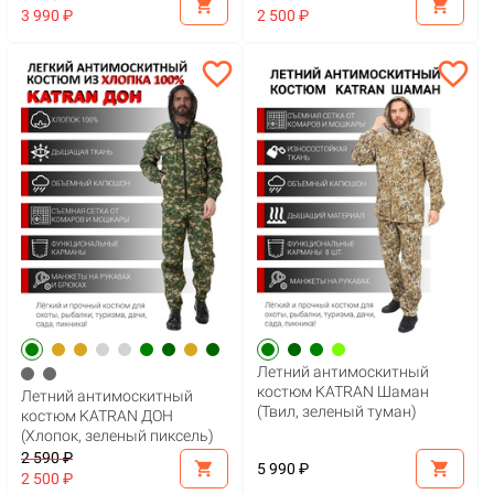
shopping_cart
shopping_cart
3 990 ₽
2 500 ₽
favorite_border
favorite_border
Летний антимоскитный
костюм KATRAN Шаман
Летний антимоскитный
(Твил, зеленый туман)
костюм KATRAN ДОН
(Хлопок, зеленый пиксель)
2 590 ₽
shopping_cart
shopping_cart
5 990 ₽
2 500 ₽