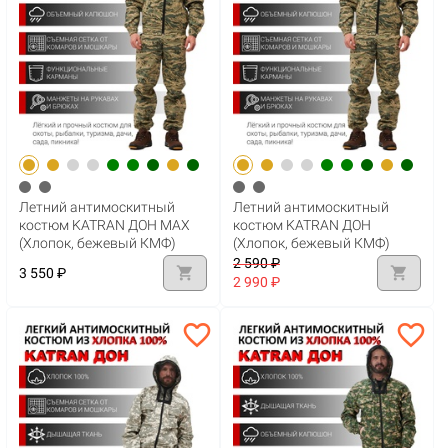
Летний антимоскитный
Летний антимоскитный
костюм KATRAN ДОН MAX
костюм KATRAN ДОН
(Хлопок, бежевый КМФ)
(Хлопок, бежевый КМФ)
2 590 ₽
shopping_cart
shopping_cart
3 550 ₽
2 990 ₽
favorite_border
favorite_border