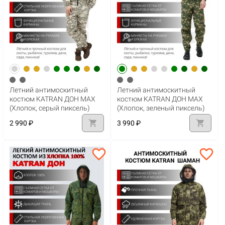
Летний антимоскитный
Летний антимоскитный
костюм KATRAN ДОН MAX
костюм KATRAN ДОН MAX
(Хлопок, серый пиксель)
(Хлопок, зеленый пиксель)
shopping_cart
shopping_cart
2 990 ₽
3 990 ₽
favorite_border
favorite_border