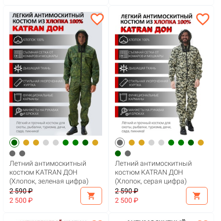
favorite_border
favorite_border
Летний антимоскитный
Летний антимоскитный
костюм KATRAN ДОН
костюм KATRAN ДОН
(Хлопок, зеленая цифра)
(Хлопок, серая цифра)
2 590 ₽
2 590 ₽
shopping_cart
shopping_cart
2 500 ₽
2 500 ₽