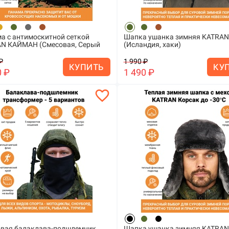
а с антимоскитной сеткой
Шапка ушанка зимняя KATRA
N КАЙМАН (Смесовая, Серый
(Исландия, хаки)
₽
1 990 ₽
КУПИТЬ
КУ
0 ₽
1 490 ₽
favorite_border
вая балаклава-подшлемник
Шапка ушанка зимняя KATRAN