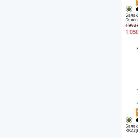
Балак
Сэлен
1 990 
1 05
Балак
КВАД