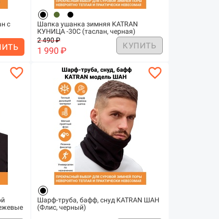
н с
Шапка ушанка зимняя KATRAN
КУНИЦА -30С (таслан, черная)
2 490 ₽
КУПИТЬ
ПИТЬ
1 990 ₽
favorite_border
favorite_border
ой
Шарф-труба, бафф, снуд KATRAN ШАН
ежевые
(Флис, черный)