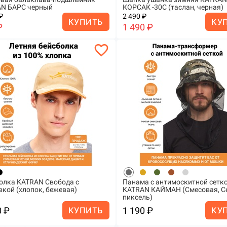
N БАРС черный
КОРСАК -30С (таслан, черная)
₽
2 490 ₽
КУПИТЬ
КУ
₽
1 490 ₽
favorite_border
олка KATRAN Свобода с
Панама с антимоскитной сетк
кой (хлопок, бежевая)
KATRAN КАЙМАН (Смесовая, С
пиксель)
0 ₽
1 190 ₽
КУПИТЬ
КУ