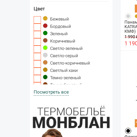
Цвет
Бежевый
Панам
Бордовый
KATRA
КМФ)
Зеленый
1 990 
Коричневый
1 19
Светло-зеленый
Светло-серый
Светло-коричневый
Светлый хаки
Темно-зеленый
Темно-бежевый
Посмотреть все
Темно-серый
Темный хаки
Черный
Флисо