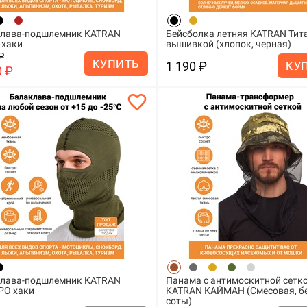
лава-подшлемник KATRAN
Бейсболка летняя KATRAN Тита
 хаки
вышивкой (хлопок, черная)
₽
КУПИТЬ
1 190 ₽
КУ
0 ₽
favorite_border
лава-подшлемник KATRAN
Панама с антимоскитной сетк
РО хаки
KATRAN КАЙМАН (Смесовая, б
соты)