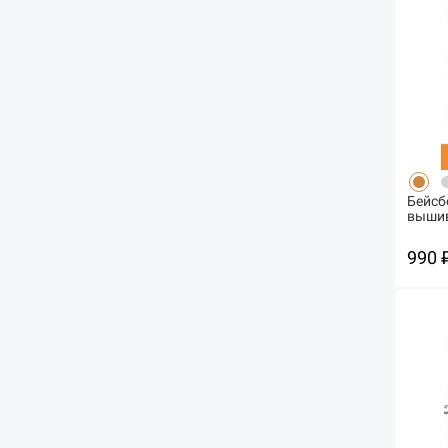
Бейсб
вышив
990 