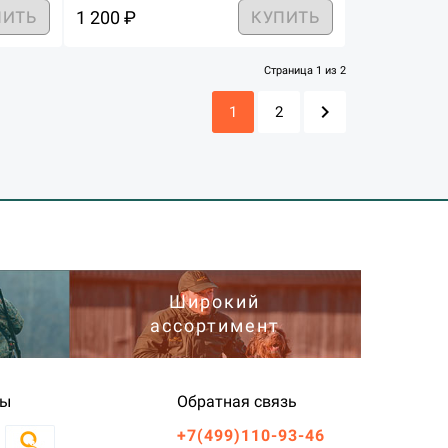
1 200 ₽
ПИТЬ
КУПИТЬ
Страница 1 из 2
chevron_right
1
2
Широкий
ассортимент
ты
Обратная связь
+7(499)110-93-46