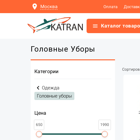
location_on
Москва
Оплата
Доставк
menu
Каталог товар
Головные Уборы
Сортиров
Категории
navigate_before
Одежда
Головные уборы
Цена
650
1990