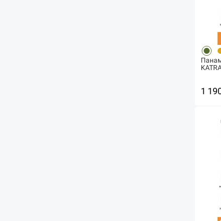
Панам
KATRA
1 19