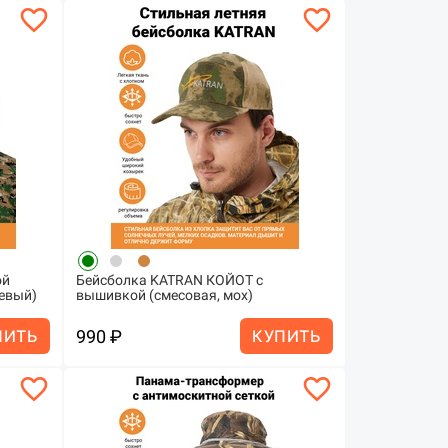
favorite_border
favorite_border
ой
Бейсболка KATRAN КОЙОТ с
евый)
вышивкой (смесовая, мох)
990 ₽
ПИТЬ
КУПИТЬ
favorite_border
favorite_border