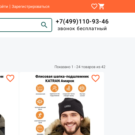
favorite_border
shopping_cart
|
ойти
Зарегистрироваться
+7(499)110-93-46
search
звонок бесплатный
Показано 1 - 24 товаров из 42
favorite_border
favorite_border