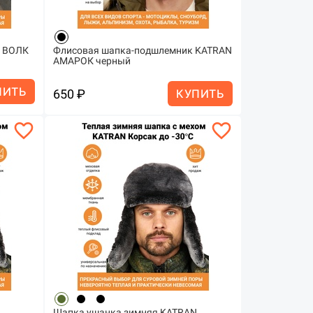
N ВОЛК
Флисовая шапка-подшлемник KATRAN
АМАРОК черный
ПИТЬ
650 ₽
КУПИТЬ
favorite_border
favorite_border
Шапка ушанка зимняя KATRAN