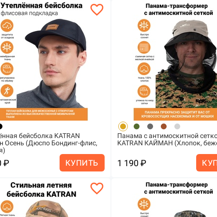
favorite_border
ённая бейсболка KATRAN
Панама с антимоскитной сетк
н Осень (Дюспо Бондинг-флис,
KATRAN КАЙМАН (Хлопок, беж
я)
0 ₽
1 190 ₽
КУПИТЬ
КУ
favorite_border