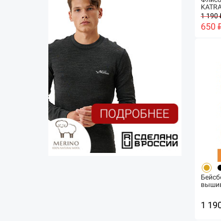
KATRA
1 190 
650 
Бейсб
вышив
1 19