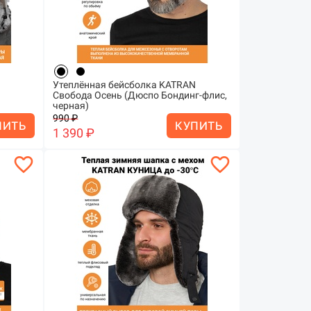
Утеплённая бейсболка KATRAN
Свобода Осень (Дюспо Бондинг-флис,
черная)
990 ₽
ПИТЬ
КУПИТЬ
1 390 ₽
favorite_border
favorite_border