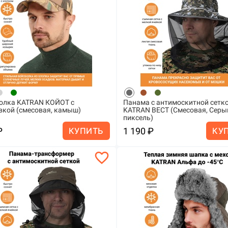
олка KATRAN КОЙОТ с
Панама с антимоскитной сетк
кой (смесовая, камыш)
KATRAN ВЕСТ (Смесовая, Серы
пиксель)
₽
1 190 ₽
КУПИТЬ
КУ
favorite_border