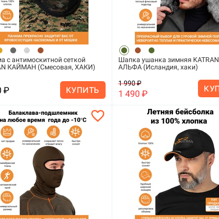
а с антимоскитной сеткой
Шапка ушанка зимняя KATRAN
N КАЙМАН (Смесовая, ХАКИ)
АЛЬФА (Исландия, хаки)
1 990 ₽
КУ
0 ₽
КУПИТЬ
1 490 ₽
favorite_border