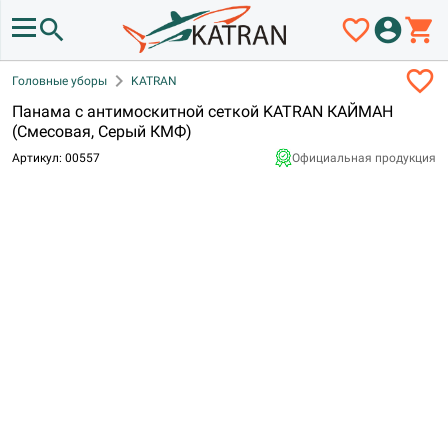
search
favorite_border
account_circle
shopping_cart
favorite_border
chevron_right
Головные уборы
KATRAN
Панама с антимоскитной сеткой KATRAN КАЙМАН
(Смесовая, Серый КМФ)
Артикул: 00557
Официальная продукция