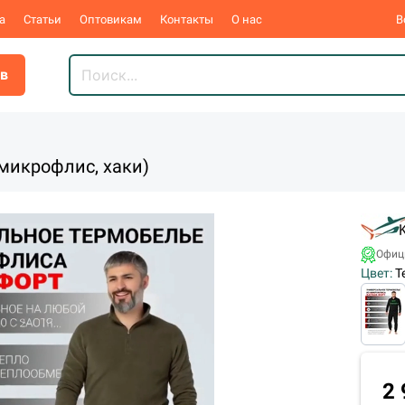
а
Статьи
Оптовикам
Контакты
О нас
В
ов
микрофлис, хаки)
Офиц
Цвет:
Т
2 