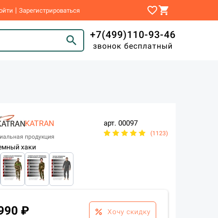
favorite_border
shopping_cart
|
ойти
Зарегистрироваться
+7(499)110-93-46
search
звонок бесплатный
KATRAN
арт.
00097
(1123)
иальная продукция
емный хаки
990 ₽
percent
Хочу скидку