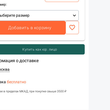
мер:
expand_more
ыберите размер
favorite_border
Добавить в корзину
Купить как юр. лицо
рмация о доставке
осква
вка
бесплатно
ве в пределах МКАД, при покупке свыше 3500 ₽