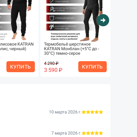
arrow_circle_right
флисовое KATRAN
Термобельё шерстяное
Термобель
лис, черный)
KATRAN Монблан (+5°С до -
мериноса 
30°С) темно-серое
35°С черн
4 290 ₽
4 390 ₽
КУПИТЬ
КУПИТЬ
3 590 ₽
3 990 ₽
10 марта 2026 г.
7 марта 2026 г.