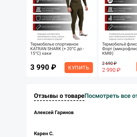
Термобелье спортивное
Термобельё фли
KATRAN SHARK (+ 20°С до -
Форт (микрофлис
15°С) хаки
КМФ)
2 690 ₽
3 990 ₽
КУПИТЬ
2 990 ₽
Отзывы о товаре
Посмотреть все о
Алексей Гаринов
Карен С.