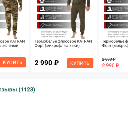
совое KATRAN
Термобельё флисовое KATRAN
Термобельё 
, зеленый
Форт (микрофлис, хаки)
Форт (микроф
2 690 ₽
2 990 ₽
КУПИТЬ
КУПИТЬ
2 990 ₽
тзывы (1123)