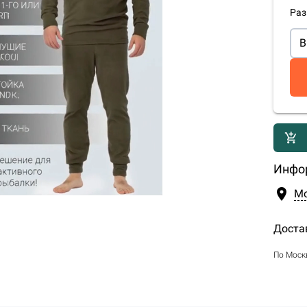
Раз
В
add_shopping_cart
Инфо
location_on
М
Доста
По Моск