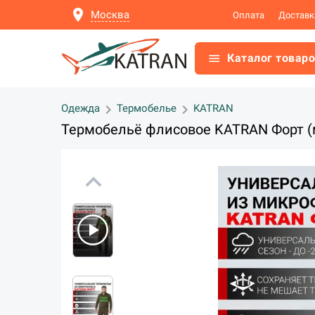
location_on
Москва
Оплата
Доставк
menu
Каталог товар
chevron_right
chevron_right
Одежда
Термобелье
KATRAN
Термобельё флисовое KATRAN Форт (
expand_less