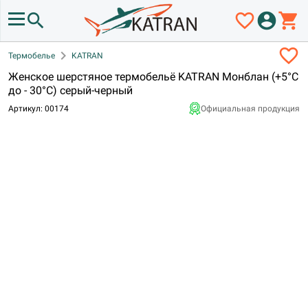
search
favorite_border
account_circle
shopping_cart
favorite_border
chevron_right
Термобелье
KATRAN
Женское шерстяное термобельё KATRAN Монблан (+5°С
до - 30°С) серый-черный
Артикул: 00174
Официальная продукция