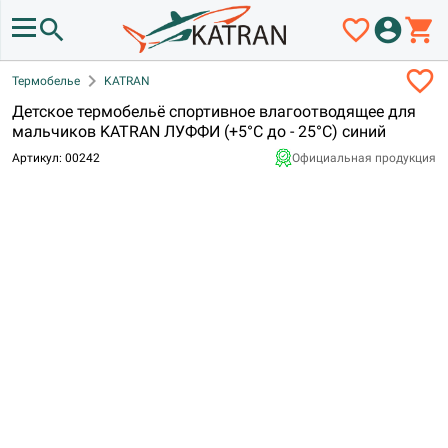
search
favorite_border
account_circle
shopping_cart
favorite_border
chevron_right
Термобелье
KATRAN
Детское термобельё спортивное влагоотводящее для
мальчиков KATRAN ЛУФФИ (+5°С до - 25°С) синий
Артикул: 00242
Официальная продукция