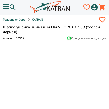
search
favorite_border
account_circle
shopping_cart
favorite_border
chevron_right
Головные уборы
KATRAN
Шапка ушанка зимняя KATRAN КОРСАК -30С (таслан,
черная)
Артикул: 00312
Официальная продукция