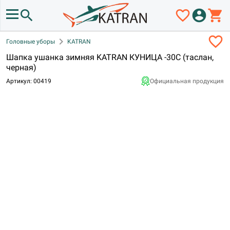
search
favorite_border
account_circle
shopping_cart
favorite_border
chevron_right
Головные уборы
KATRAN
Шапка ушанка зимняя KATRAN КУНИЦА -30С (таслан,
черная)
Артикул: 00419
Официальная продукция