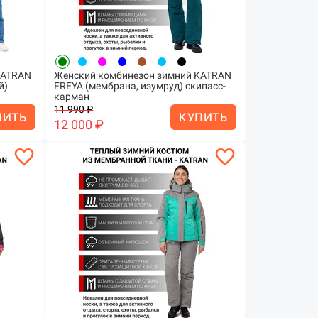
KATRAN
Женский комбинезон зимний KATRAN
й)
FREYA (мембрана, изумруд) скипасс-
карман
11 990 ₽
ПИТЬ
КУПИТЬ
12 000 ₽
favorite_border
favorite_border