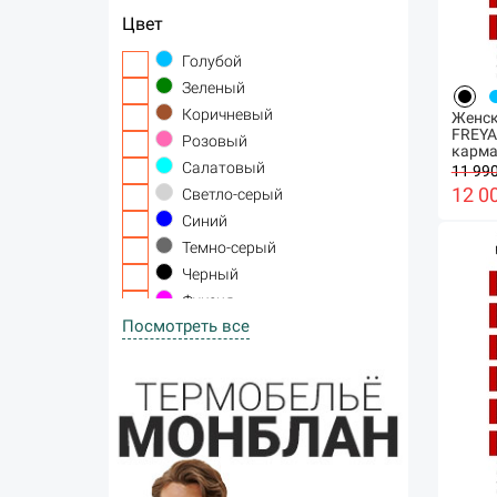
Цвет
Голубой
Зеленый
Коричневый
Женск
FREYA
Розовый
карм
Салатовый
11 990
12 0
Светло-серый
Синий
Темно-серый
Черный
Фуксия
Посмотреть все