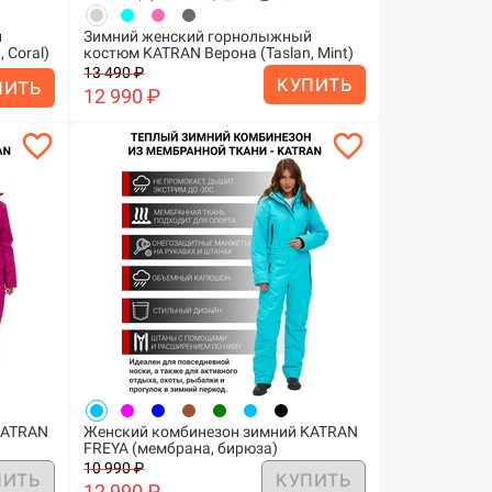
й
Зимний женский горнолыжный
 Coral)
костюм KATRAN Верона (Taslan, Mint)
13 490 ₽
КУПИТЬ
ПИТЬ
12 990 ₽
favorite_border
favorite_border
KATRAN
Женский комбинезон зимний KATRAN
FREYA (мембрана, бирюза)
10 990 ₽
ПИТЬ
КУПИТЬ
12 990 ₽