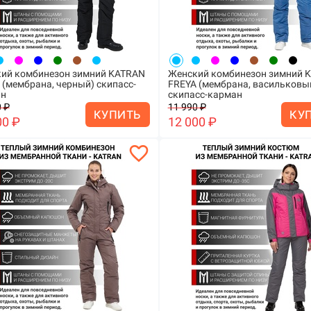
ий комбинезон зимний KATRAN
Женский комбинезон зимний 
 (мембрана, черный) скипасс-
FREYA (мембрана, васильковы
ан
скипасс-карман
 ₽
11 990 ₽
КУПИТЬ
КУ
00 ₽
12 000 ₽
favorite_border