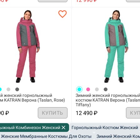
favorite_border
й женский горнолыжный
Зимний женский горнолыжны
м KATRAN Верона (Taslan, Rose)
костюм KATRAN Верона (Taslan
Tiffany)
90 ₽
12 490 ₽
КУПИТЬ
КУ
close
ыжный Комбинезон Женский
Горнолыжный Костюм Женский
 Женские Мембранные Костюмы Для Охоты
Зимний Женский Ко