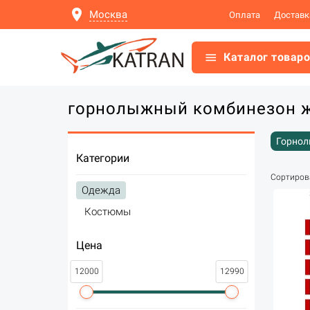
location_on
Москва
Оплата
Доставк
menu
Каталог товар
горнолыжный комбинезон 
Горнол
Категории
Зимние
Сортиров
Одежда
Костюмы
Цена
12000
12990