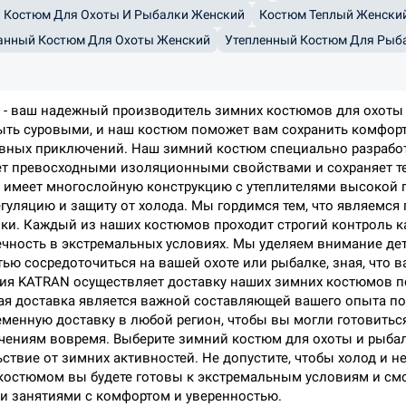
 Костюм Для Охоты И Рыбалки Женский
Костюм Теплый Женски
нный Костюм Для Охоты Женский
Утепленный Костюм Для Рыб
- ваш надежный производитель зимних костюмов для охоты 
ыть суровыми, и наш костюм поможет вам сохранить комфорт
ных приключений. Наш зимний костюм специально разработа
т превосходными изоляционными свойствами и сохраняет теп
 имеет многослойную конструкцию с утеплителями высокой 
гуляцию и защиту от холода. Мы гордимся тем, что являемс
ки. Каждый из наших костюмов проходит строгий контроль к
чность в экстремальных условиях. Мы уделяем внимание де
ью сосредоточиться на вашей охоте или рыбалке, зная, что в
я KATRAN осуществляет доставку наших зимних костюмов по
я доставка является важной составляющей вашего опыта по
менную доставку в любой регион, чтобы вы могли готовить
ениям вовремя. Выберите зимний костюм для охоты и рыбал
ствие от зимних активностей. Не допустите, чтобы холод и 
костюмом вы будете готовы к экстремальным условиям и с
 занятиями с комфортом и уверенностью.