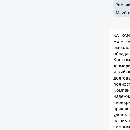
Зимний
Мембра
KATRAN 
могут б
рыболов
обладае
Костюм
терморе
и рыбал
долгове
полност
Компани
надежна
своевре
приключ
удоволь
нашим 
зимними