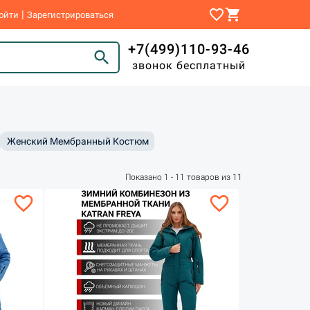
favorite_border
shopping_cart
|
ойти
Зарегистрироваться
+7(499)110-93-46
search
звонок бесплатный
Женский Мембранный Костюм
Показано 1 - 11 товаров из 11
favorite_border
favorite_border