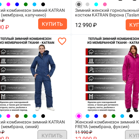
ий комбинезон зимний KATRAN
Зимний женский горнолыжны
 (мембрана, капучино)
костюм KATRAN Верона (Taslan,
 ₽
КУПИТЬ
12 990 ₽
КУ
00 ₽
favorite_border
ий комбинезон зимний KATRAN
Женский комбинезон зимний 
 (мембрана, синий)
FREYA (мембрана, фуксия)
 ₽
11 990 ₽
КУПИТЬ
КУ
90 ₽
12 990 ₽