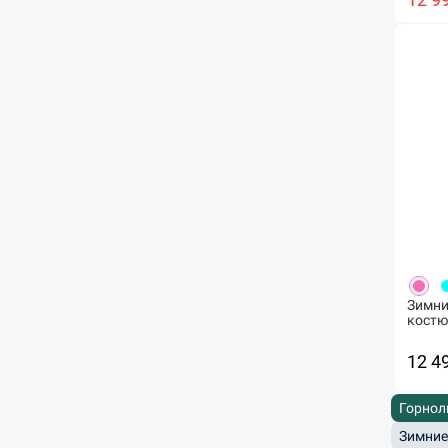
Зимни
костю
12 4
Горнол
Зимние