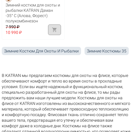
Зимний костюм для охоты и
рыбалки KATRAN Даман
-35° С (Алова, Форест)
полукомбинезон
7 990 ₽
shopping_cart
10 990 ₽
Зимние Костюм Для Охоты И Рыбалки
Зимние Костюмы 35
В KATRAN мы предлагаем костюмы для охоты на флисе, которые
обеспечивают комфорт и тепло во время охоты в прохладные
условия. Если вы ищете надежный и функциональный костюм,
специально разработанный для охоты на флисе, то мы рады
предложить вам наши лучшие модели. Костюмы для охоты на
флисе от KATRAN изготовлены из высококачественного и мягкого
материала, который обеспечивает превосходную теплоизоляцию
и комфортную посадку. Флисовая ткань отлично сохраняет тепло
вашего тела, предотвращая его утечку и обеспечивая вам
комфорт даже в холодные дни. Костюмы на флисе также
обладают отличной воздухопроницаемостью, что позволяет коже