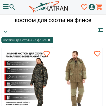
search
favorite_border
account_circle
shopping_cart
костюм для охоты на флисе
tune
expand_more
close
костюм для охоты на флисе
favorite_border
favorite_border