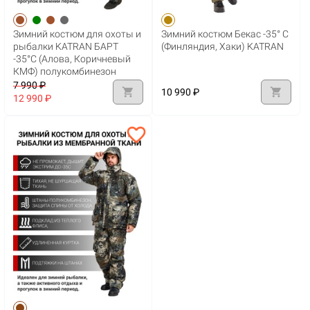
Зимний костюм для охоты и
Зимний костюм Бекас -35° С
рыбалки KATRAN БАРТ
(Финляндия, Хаки) KATRAN
-35°С (Алова, Коричневый
КМФ) полукомбинезон
7 990 ₽
shopping_cart
shopping_cart
10 990 ₽
12 990 ₽
favorite_border