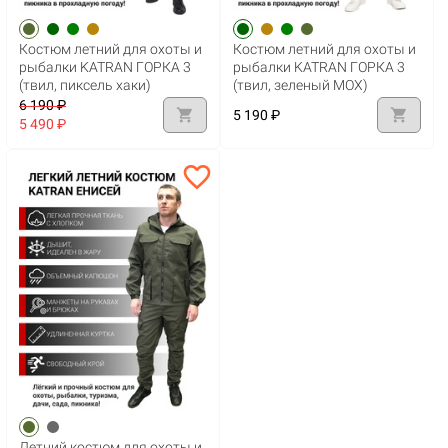
Костюм летний для охоты и
Костюм летний для охоты и
рыбалки KATRAN ГОРКА 3
рыбалки KATRAN ГОРКА 3
(твил, пиксель хаки)
(твил, зеленый МОХ)
6 190 ₽
shopping_cart
shopping_cart
5 190 ₽
5 490 ₽
favorite_border
Летний костюм для охоты и