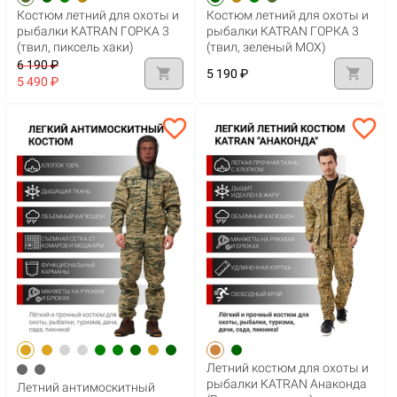
Костюм летний для охоты и
Костюм летний для охоты и
рыбалки KATRAN ГОРКА 3
рыбалки KATRAN ГОРКА 3
(твил, пиксель хаки)
(твил, зеленый МОХ)
6 190 ₽
shopping_cart
shopping_cart
5 190 ₽
5 490 ₽
favorite_border
favorite_border
Летний костюм для охоты и
рыбалки KATRAN Анаконда
Летний антимоскитный