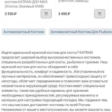
(Рип-стоп, камыш)
костюм KATRAN ДОН MAX
(Хлопок, бежевый КМФ)
shopping_cart
shopping_cart
3 550 ₽
3 490 ₽
Антимоскитный Костюм
Антимоскитный Костюм Для Рыбалк
Ищете идеальный мужской костюм для охоты? KATRAN
предлагает широкий выбор высококачественных костюмов,
специально разработанных для охоты, рыбалки и туризма. Наш
мужской костюм для охоты объединяет в себе
функциональность, комфорт и надежность. Изготовленный из
прочных материалов, он обеспечивает превосходную защиту от
непогоды, облегчает передвижение и позволяет вам оставаться
незаметным в окружающей среде. Костюм имеет специальные
элементы, такие как удобные карманы для хранения
необходимых принадлежностей, регулируемые манжеты и
капюшон для настройки подходящей посадки. Мы гордимся тем,
что наш магазин доставляет костюмы по всей России.
Независимо от вашего местоположения, вы можете заказать наш