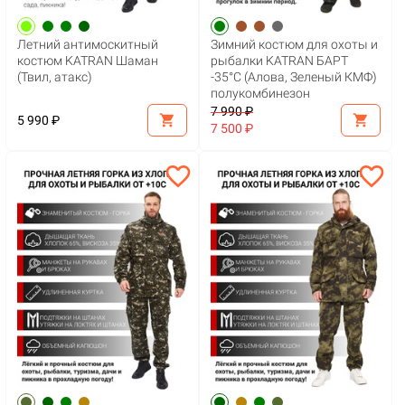
Летний антимоскитный
Зимний костюм для охоты и
костюм KATRAN Шаман
рыбалки KATRAN БАРТ
(Твил, атакс)
-35°С (Алова, Зеленый КМФ)
полукомбинезон
7 990 ₽
shopping_cart
shopping_cart
5 990 ₽
7 500 ₽
favorite_border
favorite_border