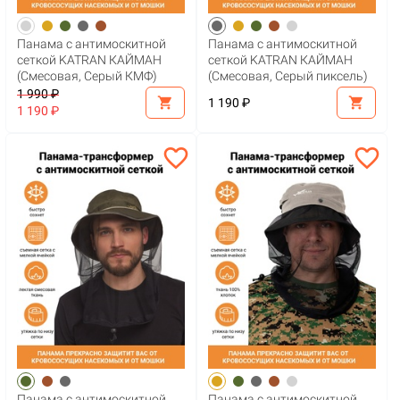
Панама с антимоскитной
Панама с антимоскитной
сеткой KATRAN КАЙМАН
сеткой KATRAN КАЙМАН
(Смесовая, Серый КМФ)
(Смесовая, Серый пиксель)
1 990 ₽
shopping_cart
shopping_cart
1 190 ₽
1 190 ₽
favorite_border
favorite_border
Панама с антимоскитной
Панама с антимоскитной