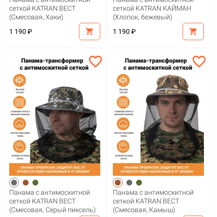
сеткой KATRAN ВЕСТ
сеткой KATRAN КАЙМАН
(Смесовая, Хаки)
(Хлопок, бежевый)
shopping_cart
shopping_cart
1 190 ₽
1 190 ₽
favorite_border
favorite_border
Панама с антимоскитной
Панама с антимоскитной
сеткой KATRAN ВЕСТ
сеткой KATRAN ВЕСТ
(Смесовая, Серый пиксель)
(Смесовая, Камыш)