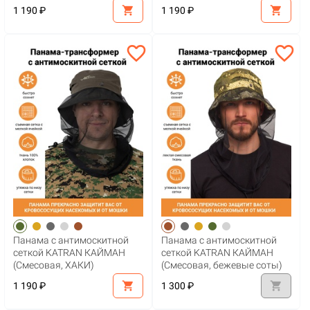
shopping_cart
shopping_cart
1 190 ₽
1 190 ₽
favorite_border
favorite_border
Панама с антимоскитной
Панама с антимоскитной
сеткой KATRAN КАЙМАН
сеткой KATRAN КАЙМАН
(Смесовая, ХАКИ)
(Смесовая, бежевые соты)
shopping_cart
shopping_cart
1 190 ₽
1 300 ₽