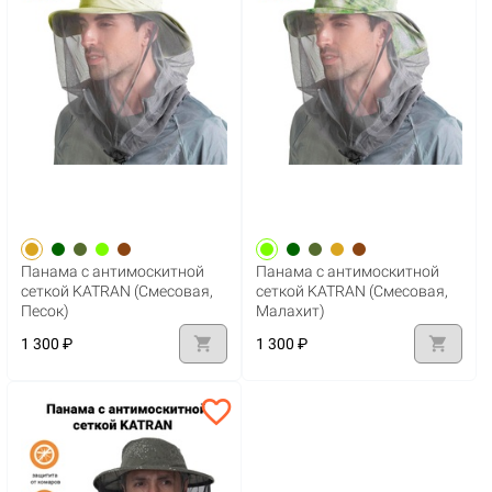
Панама с антимоскитной
Панама с антимоскитной
сеткой KATRAN (Смесовая,
сеткой KATRAN (Смесовая,
Песок)
Малахит)
shopping_cart
shopping_cart
1 300 ₽
1 300 ₽
favorite_border