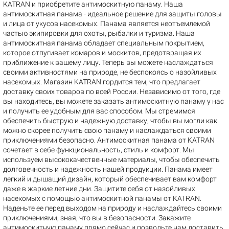
KATRAN и приобретите антимоскитную панаму. Наша
антимоскитная панама - идеальное решение для защиты головы
и лица от укусов насекомых. Панама является неотъемлемой
частью экипировки для охоты, рыбалки и туризма. Наша
антимоскитная панама обладает специальным покрытием,
которое отпугивает комаров и москитов, предотвращая их
приближение к вашему лицу. Теперь вы можете наслаждаться
своими активностями на природе, не беспокоясь о назойливых
насекомых. Магазин KATRAN гордится тем, что предлагает
доставку своих товаров по всей России. Независимо от того, где
вы находитесь, вы можете заказать антимоскитную панаму у нас
и получить ее удобным для вас способом. Мы стремимся
обеспечить быструю и надежную доставку, чтобы вы могли как
можно скорее получить свою панаму и наслаждаться своими
приключениями безопасно. Антимоскитная панама от KATRAN
сочетает в себе функциональность, стиль и комфорт. Мы
используем высококачественные материалы, чтобы обеспечить
долговечность и надежность нашей продукции. Панама имеет
легкий и дышащий дизайн, который обеспечивает вам комфорт
даже в жаркие летние дни. Защитите себя от назойливых
насекомых с помощью антимоскитной панамы от KATRAN.
Наденьте ее перед выходом на природу и наслаждайтесь своими
приключениями, зная, что вы в безопасности. Закажите
антимоскитную панаму прямо сейчас и позвольте нам доставить