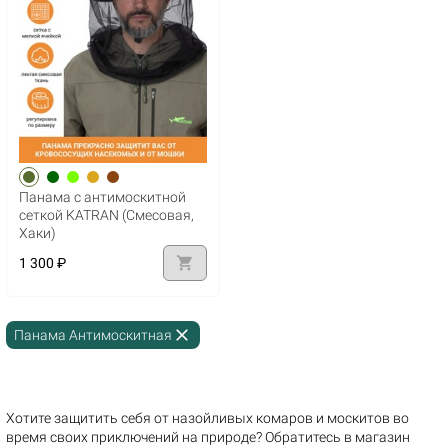
Панама с антимоскитной
сеткой KATRAN (Смесовая,
Хаки)
shopping_cart
1 300 ₽
close
Панама Антимоскитная
Хотите защитить себя от назойливых комаров и москитов во
время своих приключений на природе? Обратитесь в магазин