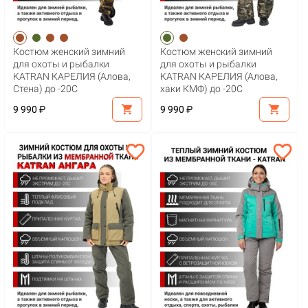
Костюм женский зимний
Костюм женский зимний
для охоты и рыбалки
для охоты и рыбалки
KATRAN КАРЕЛИЯ (Алова,
KATRAN КАРЕЛИЯ (Алова,
Стена) до -20С
хаки КМФ) до -20С
shopping_cart
shopping_cart
9 990 ₽
9 990 ₽
favorite_border
favorite_border