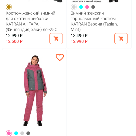
Костюм женский зимний
Зимний женский
для охоты и рыбалки
горнолыжный костюм
KATRAN АНГАРА
KATRAN Верона (Taslan,
(Финляндия, хаки) до -25С
Mint)
12 990 ₽
13 490 ₽
shopping_cart
shopping_cart
12 500 ₽
12 990 ₽
favorite_border