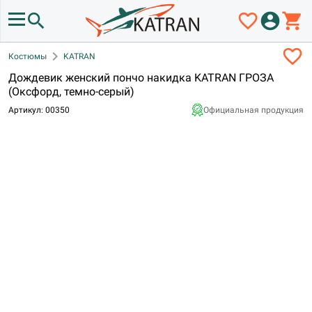
search
favorite_border
account_circle
shopping_cart
favorite_border
chevron_right
Костюмы
KATRAN
Дождевик женский пончо накидка KATRAN ГРОЗА
(Оксфорд, темно-серый)
Артикул: 00350
Официальная продукция