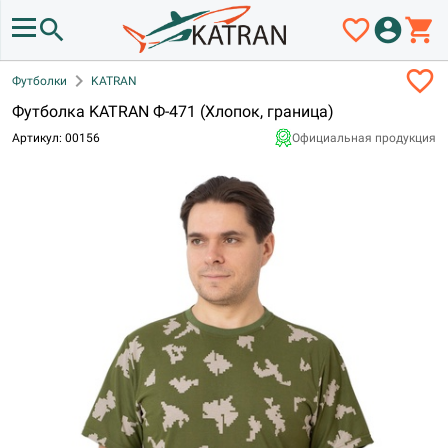
search
favorite_border
account_circle
shopping_cart
favorite_border
chevron_right
Футболки
KATRAN
Футболка KATRAN Ф-471 (Хлопок, граница)
Артикул: 00156
Официальная продукция