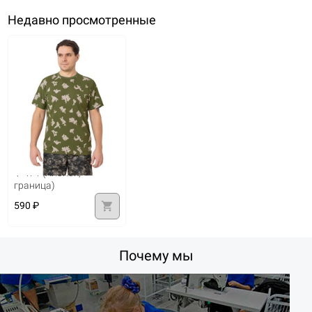
Недавно просмотренные
Футболка KATRAN
Ф-471 (Хлопок,
граница)
shopping_cart
590 ₽
Почему мы