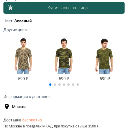
add_shopping_cart
Купить как юр. лицо
Цвет:
Зеленый
Другие цвета:
590 ₽
590 ₽
590 ₽
Информация о доставке
location_on
Москва
Доставка
бесплатно
По Москве в пределах МКАД, при покупке свыше 3500 ₽