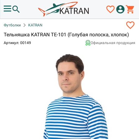
search
favorite_border
account_circle
shopping_cart
favorite_border
chevron_right
Футболки
KATRAN
Тельняшка KATRAN ТЕ-101 (Голубая полоска, хлопок)
Артикул: 00149
Официальная продукция