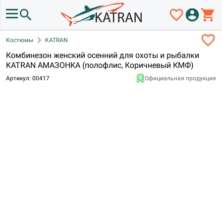
search
favorite_border
account_circle
shopping_cart
favorite_border
chevron_right
Костюмы
KATRAN
Комбинезон женский осенний для охоты и рыбалки
KATRAN АМАЗОНКА (полофлис, Коричневый КМФ)
Артикул: 00417
Официальная продукция