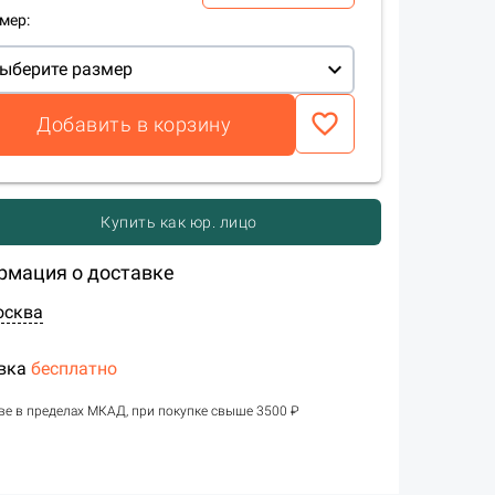
мер:
expand_more
ыберите размер
favorite_border
Добавить в корзину
Купить как юр. лицо
рмация о доставке
осква
вка
бесплатно
ве в пределах МКАД, при покупке свыше 3500 ₽