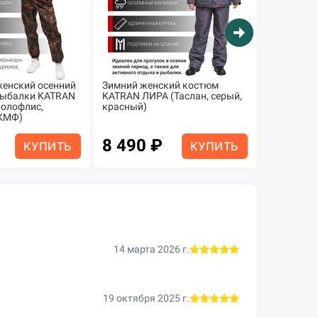
arrow_circle_right
енский осенний
Зимний женский костюм
Костюм ж
рыбалки KATRAN
KATRAN ЛИРА (Таслан, серый,
демисезон
олофлис,
красный)
охоты по
КМФ)
ЛАДОГА (п
соты)
8 490 ₽
5 490
КУПИТЬ
КУПИТЬ
14 марта 2026 г.
19 октября 2025 г.