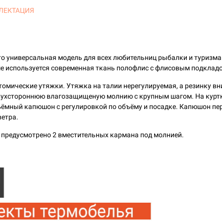
ЛЕКТАЦИЯ
 универсальная модель для всех любительниц рыбалки и туризма. 
ме используется современная ткань полофлис с флисовым подклад
атомические утяжки. Утяжка на талии нерегулируемая, а резинку вн
двухстороннюю влагозащищеную молнию с крупным шагом. На куртк
съёмный капюшон с регулировкой по объёму и посадке. Капюшон пер
ветра.
 предусмотрено 2 вместительных кармана под молнией.