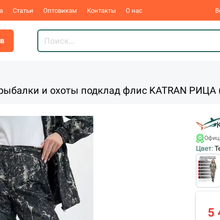
а
Статьи
Оптовикам
Контакты
О нас
В
ов
ыбалки и охоты подклад флис KATRAN РИЦА (
Офиц
Цвет:
Т
5