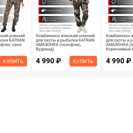
ский осенний
Комбинезон женский осенний
Комбинезон ж
алки KATRAN
для охоты и рыбалки KATRAN
для охоты и 
флис, хаки
АМАЗОНКА (полофлис,
АМАЗОНКА (п
Вудланд)
Коричневый 
4 990 ₽
4 990 ₽
КУПИТЬ
КУПИТЬ