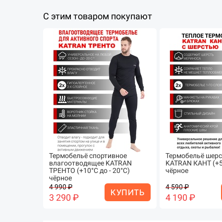
С этим товаром покупают
Термобельё спортивное
Термобельё шер
влагоотводящее KATRAN
KATRAN КАНТ (+5°
ТРЕНТО (+10°С до - 20°С)
чёрное
чёрное
4 990 ₽
4 590 ₽
КУПИТЬ
3 290 ₽
4 190 ₽