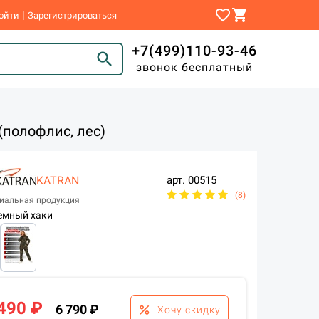
favorite_border
shopping_cart
|
ойти
Зарегистрироваться
+7(499)110-93-46
search
звонок бесплатный
полофлис, лес)
KATRAN
арт.
00515
(8)
иальная продукция
емный хаки
 490 ₽
6 790 ₽
percent
Хочу скидку