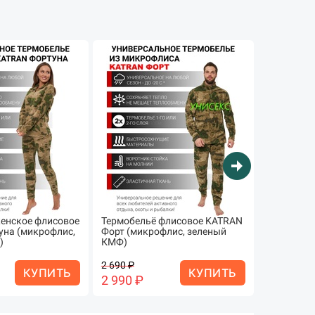
arrow_circle_right
енское флисовое
Термобельё флисовое KATRAN
Термобель
на (микрофлис,
Форт (микрофлис, зеленый
влагоотв
)
КМФ)
Тренто (+1
2 690 ₽
3 290
КУПИТЬ
КУПИТЬ
2 990 ₽