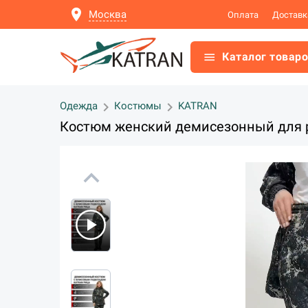
location_on
Москва
Оплата
Доставк
menu
Каталог товар
chevron_right
chevron_right
Одежда
Костюмы
KATRAN
Костюм женский демисезонный для р
expand_less