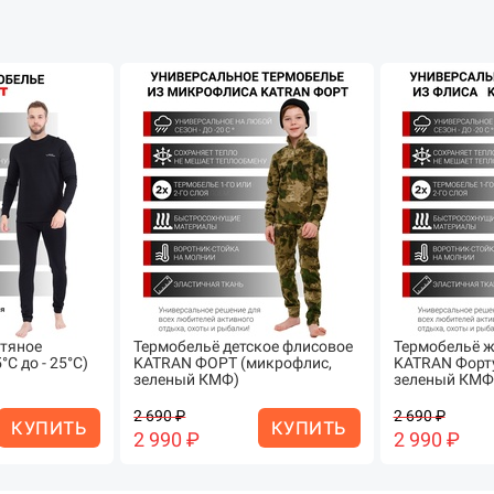
стяное
Термобельё детское флисовое
Термобельё ж
С до - 25°С)
KATRAN ФОРТ (микрофлис,
KATRAN Форту
зеленый КМФ)
зеленый КМФ
2 690 ₽
2 690 ₽
КУПИТЬ
КУПИТЬ
2 990 ₽
2 990 ₽