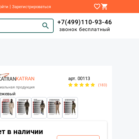
favorite_border
shopping_cart
|
ойти
Зарегистрироваться
+7(499)110-93-46
search
звонок бесплатный
KATRAN
арт.
00113
(183)
иальная продукция
ежевый
ет в наличии