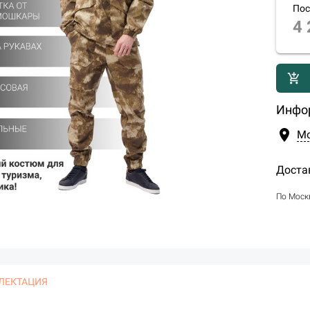
Пос
4 
add_shopping_cart
Инфо
location_on
М
Доста
По Моск
ЛЕКТАЦИЯ