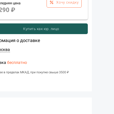
percent
Хочу скидку
ледняя цена
290 ₽
Купить как юр. лицо
рмация о доставке
осква
вка
бесплатно
ве в пределах МКАД, при покупке свыше 3500 ₽