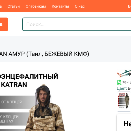
а
Статьи
Оптовикам
Контакты
О нас
В
ов
AN АМУР (Твил, БЕЖЕВЫЙ КМФ)
Офиц
Цвет:
Б
Н