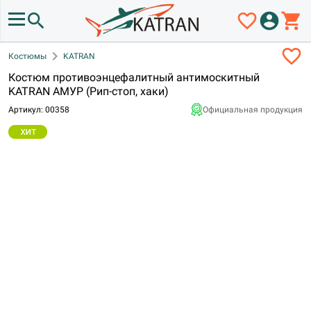
search
favorite_border
account_circle
shopping_cart
favorite_border
chevron_right
Костюмы
KATRAN
Костюм противоэнцефалитный антимоскитный
KATRAN АМУР (Рип-стоп, хаки)
Артикул: 00358
Официальная продукция