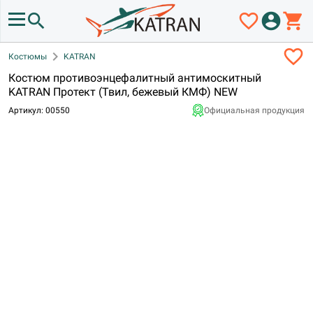
search
favorite_border
account_circle
shopping_cart
favorite_border
chevron_right
Костюмы
KATRAN
Костюм противоэнцефалитный антимоскитный
KATRAN Протект (Твил, бежевый КМФ) NEW
Артикул: 00550
Официальная продукция