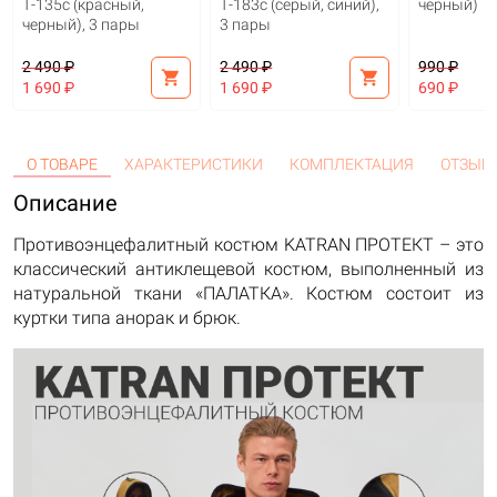
Т-135с (красный,
Т-183c (серый, синий),
черный)
черный), 3 пары
3 пары
2 490 ₽
2 490 ₽
990 ₽
shopping_cart
shopping_cart
1 690 ₽
1 690 ₽
690 ₽
О ТОВАРЕ
ХАРАКТЕРИСТИКИ
КОМПЛЕКТАЦИЯ
ОТЗЫВ
Описание
Противоэнцефалитный костюм KATRAN ПРОТЕКТ – это
классический антиклещевой костюм, выполненный из
натуральной ткани «ПАЛАТКА». Костюм состоит из
куртки типа анорак и брюк.