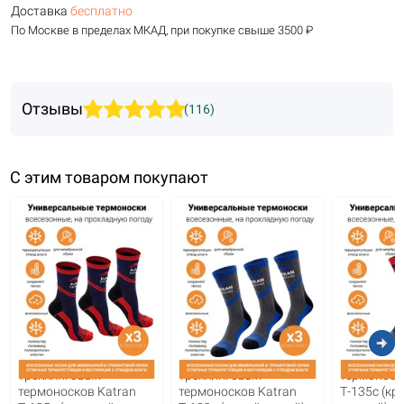
Доставка
бесплатно
По Москве в пределах МКАД, при покупке свыше 3500 ₽
Отзывы
(116)
С этим товаром покупают
arrow_circle_right
Комплект
Комплект
Треккинго
треккинговых
треккинговых
термоноск
термоносков Katran
термоносков Katran
Т-135с (кр