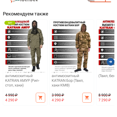
Рекомендуем также
arrow_circle_right
Костюм
Костюм
Противоэ
противоэнцефалитный
противоэнцефалитный
костюм K
антимоскитный
антимоскитный
(Твил, беж
KATRAN АМУР (Рип-
KATRAN Бор (Твил,
стоп, хаки)
хаки КМФ)
4 990 ₽
3 990 ₽
8 900 ₽
shopping_cart
shopping_cart
4 290 ₽
4 290 ₽
7 290 ₽