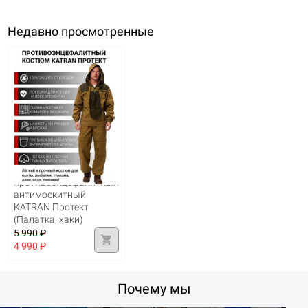
Недавно просмотренные
Костюм
противоэнцефалитный
антимоскитный
KATRAN Протект
(Палатка, хаки)
5 990 ₽
shopping_cart
4 990 ₽
Почему мы