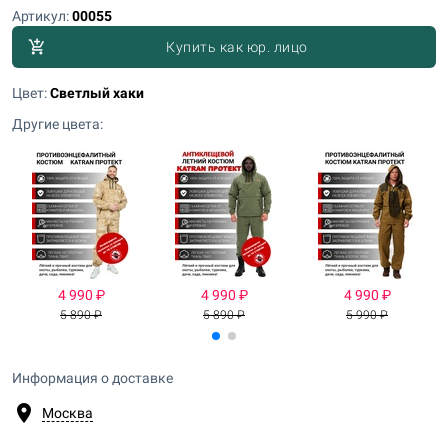
Артикул:
00055
add_shopping_cart
Купить как юр. лицо
Цвет:
Светлый хаки
Другие цвета:
4 990 ₽
4 990 ₽
4 990 ₽
5 890 ₽
5 890 ₽
5 990 ₽
Информация о доставке
location_on
Москва