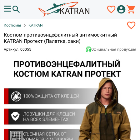
search
favorite_border
account_circle
shopping_cart
favorite_border
chevron_right
Костюмы
KATRAN
Костюм противоэнцефалитный антимоскитный
KATRAN Протект (Палатка, хаки)
Артикул: 00055
Официальная продукция