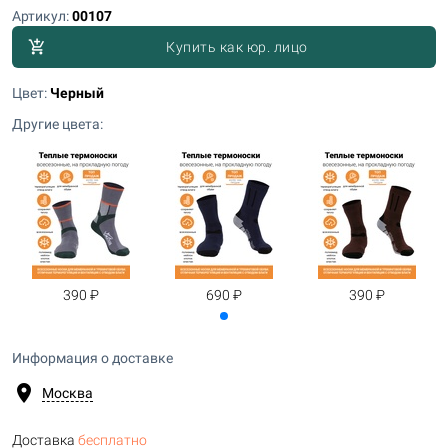
Артикул:
00107
add_shopping_cart
Купить как юр. лицо
Цвет:
Черный
Другие цвета:
390 ₽
690 ₽
390 ₽
Информация о доставке
location_on
Москва
Доставка
бесплатно