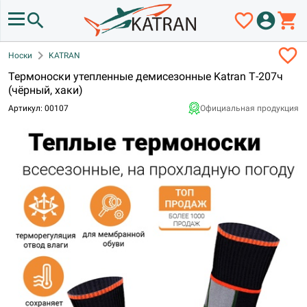
search
favorite_border
account_circle
shopping_cart
favorite_border
chevron_right
Носки
KATRAN
Термоноски утепленные демисезонные Katran Т-207ч
(чёрный, хаки)
Артикул: 00107
Официальная продукция