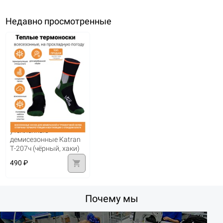
Недавно просмотренные
Термоноски
утепленные
демисезонные Katran
Т-207ч (чёрный, хаки)
shopping_cart
490 ₽
Почему мы