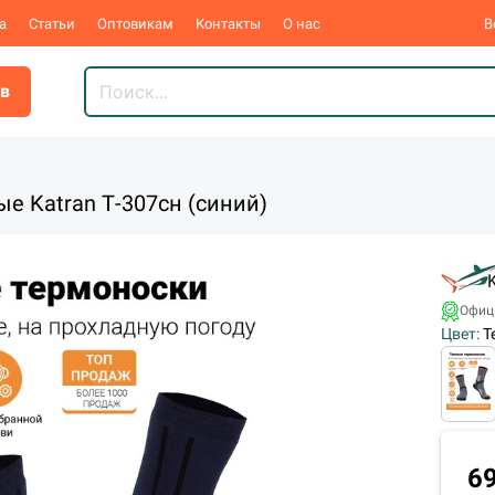
а
Статьи
Оптовикам
Контакты
О нас
В
ов
ные Katran Т-307сн (синий)
Офиц
Цвет:
Т
6