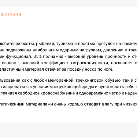
ЛЕКТАЦИЯ
 любителей охоты, рыбалки, туризма и простых прогулок на свеже
орые подвержены наибольшим ударным нагрузкам, давлению и тре
й функционал. 35% полиамид - высокий уровень прочности и сто
 хлопок - высокий коэффициент гигроскопичности, поглощает в
эластичный материал отвечет за посадку носка по ноге.
льзования как с любой мембранной, треккинговой обувью, так и 
изироваться к условиям окружающей среды и чувствовать себя 
еспечивая свободное кровоснабжение и одновременно четко и наде
тетическими материалами очень хорошо отводят влагу при низких