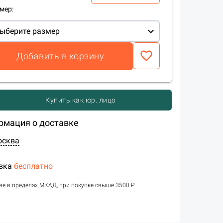
мер:
expand_more
ыберите размер
favorite_border
Добавить в корзину
Купить как юр. лицо
рмация о доставке
осква
вка
бесплатно
ве в пределах МКАД, при покупке свыше 3500 ₽