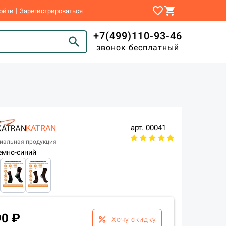
favorite_border
shopping_cart
|
ойти
Зарегистрироваться
+7(499)110-93-46
search
звонок бесплатный
KATRAN
арт.
00041
иальная продукция
емно-синий
90 ₽
percent
Хочу скидку