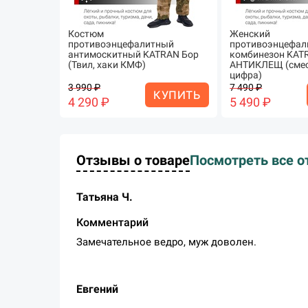
Костюм
Женский
противоэнцефалитный
противоэнцефал
антимоскитный KATRAN Бор
комбинезон KAT
(Твил, хаки КМФ)
АНТИКЛЕЩ (смес
цифра)
3 990 ₽
7 490 ₽
КУПИТЬ
4 290 ₽
5 490 ₽
Отзывы о товаре
Посмотреть все о
Татьяна Ч.
Комментарий
Замечательное ведро, муж доволен.
Евгений