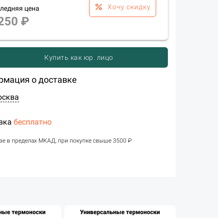
percent
Хочу скидку
ледняя цена
250 ₽
Купить как юр. лицо
рмация о доставке
осква
вка
бесплатно
ве в пределах МКАД, при покупке свыше 3500 ₽