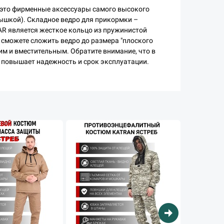
 это фирменные аксессуары самого высокого
ышкой). Складное ведро для прикормки –
AR является жесткое кольцо из пружинистой
 сможете сложить ведро до размера "плоского
им и вместительным. Обратите внимание, что в
о повышает надежность и срок эксплуатации.
arrow_circle_right