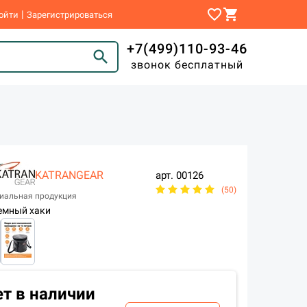
favorite_border
shopping_cart
|
ойти
Зарегистрироваться
+7(499)110-93-46
search
звонок бесплатный
KATRANGEAR
арт.
00126
(50)
иальная продукция
емный хаки
ет в наличии