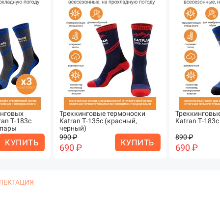
инговых
Треккинговые термоноски
Треккинговые
ran Т-183c
Katran Т-135с (красный,
Katran Т-183с
3 пары
черный)
990 ₽
890 ₽
КУПИТЬ
КУПИТЬ
690 ₽
690 ₽
ЛЕКТАЦИЯ