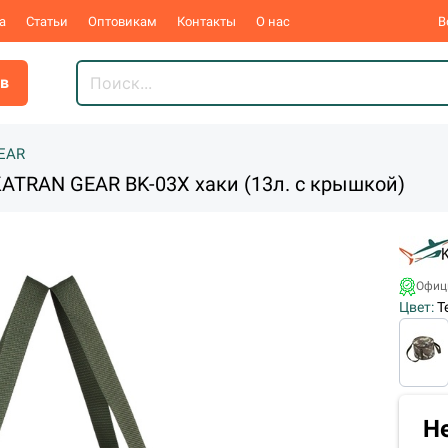
а
Статьи
Оптовикам
Контакты
О нас
В
ов
EAR
ATRAN GEAR ВK-03Х хаки (13л. с крышкой)
Офиц
Цвет:
Т
Н