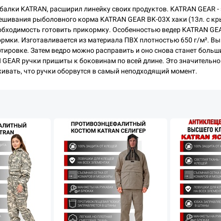
балки KATRAN, расширил линейку своих продуктов. KATRAN GEAR -
ешивания рыболовного корма KATRAN GEAR ВK-03Х хаки (13л. с кр
еобходимость готовить прикормку. Особенностью ведер KATRAN GE
ормки. Изготавливается из материала ПВХ плотностью 650 г/м². Вы
ртировке. Затем ведро можно расправить и оно снова станет больш
AN GEAR ручки пришиты к боковинам по всей длине. Это значительн
ивать, что ручки оборвутся в самый неподходящий момент.