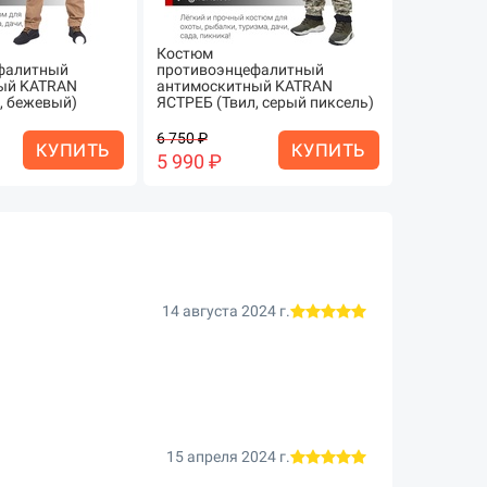
Костюм
Костюм
фалитный
противоэнцефалитный
противоэ
ый KATRAN
антимоскитный KATRAN
антимоск
, бежевый)
ЯСТРЕБ (Твил, серый пиксель)
(Рип-стоп,
6 750 ₽
4 490 ₽
КУПИТЬ
КУПИТЬ
5 990 ₽
4 290 ₽
14 августа 2024 г.
15 апреля 2024 г.