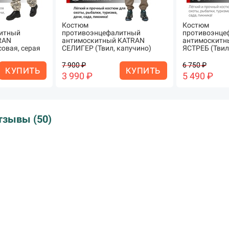
Костюм
Костюм
итный
противоэнцефалитный
противоэнце
RAN
антимоскитный KATRAN
антимоскитн
овая, серая
СЕЛИГЕР (Твил, капучино)
ЯСТРЕБ (Твил
7 900 ₽
6 750 ₽
КУПИТЬ
КУПИТЬ
3 990 ₽
5 490 ₽
тзывы (50)