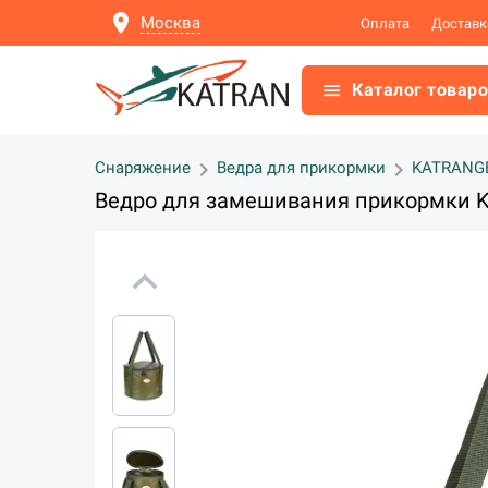
location_on
Москва
Оплата
Доставк
menu
Каталог товар
chevron_right
chevron_right
Снаряжение
Ведра для прикормки
KATRANG
Ведро для замешивания прикормки K
expand_less