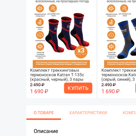
Комплект треккинговых
Комплект трекк
термоносков Katran Т-135с
термоносков Kat
(красный, черный), 3 пары
(серый, синий), 
2 490 ₽
2 490 ₽
КУПИТЬ
1 690 ₽
1 690 ₽
О ТОВАРЕ
ХАРАКТЕРИСТИКИ
КОМП
Описание