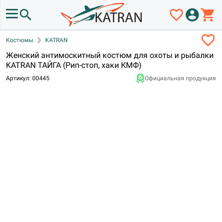
search
favorite_border
account_circle
shopping_cart
favorite_border
chevron_right
Костюмы
KATRAN
Женский антимоскитный костюм для охоты и рыбалки
KATRAN ТАЙГА (Рип-стоп, хаки КМФ)
Артикул: 00445
Официальная продукция