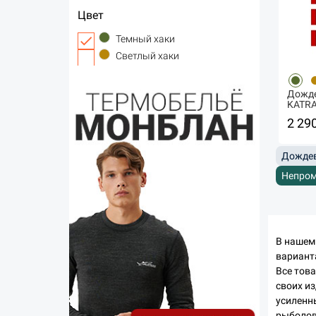
Цвет
Темный хаки
Светлый хаки
Дожде
KATRA
2 29
Дождев
Непром
В нашем
варианта
Все тов
своих и
усиленны
рыболов