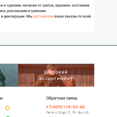
и и туризма, начиная от шапок, варежек, костюмов
мки, рюкзаками и сумками.
я и декларации. Мы
доставляем
ваши заказы по всей
Широкий
ассортимент
ты
Обратная связь
+7(499)110-93-46
Пн-Чт с 10 до 17 , Пт - Вс с 10