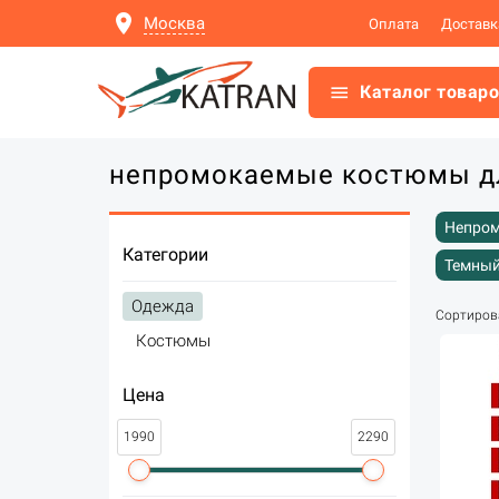
location_on
Москва
Оплата
Доставк
menu
Каталог товар
непромокаемые костюмы дл
Непром
Категории
Неопре
Темный
Одежда
Сортиров
Костюмы
Цена
1990
2290