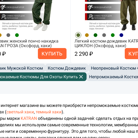
вик женский пончо накидка
Легкий костюм-дождевик KAT
N ГРОЗА (Оксфорд, хаки)
ЦИКЛОН (Оксфорд, хаки)
0 ₽
2 290 ₽
КУПИТЬ
КУ
ик Мужской Костюм
Костюм Дождевик
Неопреновый Костюм 
close
окаемые Костюмы Для Охоты Купить
Непромокаемый Костю
 интернет магазине вы можете приобрести непромокаемые костюмы
х (
светлый хаки
,
темный хаки
).
ары марки
KATRAN
объединены одной задачей: сделать отдых на п
зделиях мы используем самые современные технологии, мембранны
е нити и современную фурнитуру. Это для того, чтобы любой наш 
ные сумки, чехлы, рюкзаки служил вам не один сезон.