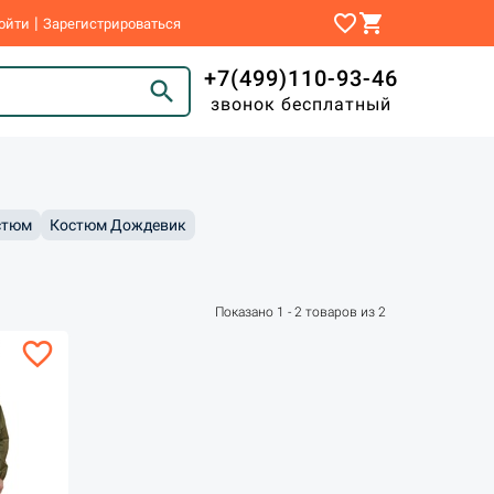
favorite_border
shopping_cart
|
ойти
Зарегистрироваться
+7(499)110-93-46
search
звонок бесплатный
стюм
Костюм Дождевик
Показано 1 - 2 товаров из 2
favorite_border