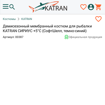
search
favorite_border
account_circle
shopping_cart
favorite_border
chevron_right
Костюмы
KATRAN
Демисезонный мембранный костюм для рыбалки
KATRAN СИРИУС +5°C (СофтШелл, темно-синий)
Артикул: 00387
Официальная продукция