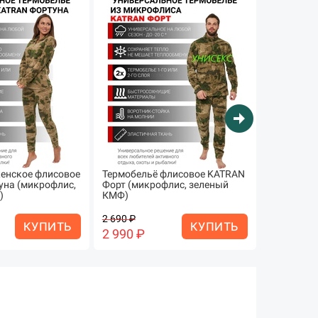
arrow_circle_right
енское флисовое
Термобельё флисовое KATRAN
Термобель
на (микрофлис,
Форт (микрофлис, зеленый
влагоотв
)
КМФ)
Тренто (+1
2 690 ₽
3 290
КУПИТЬ
КУПИТЬ
2 990 ₽