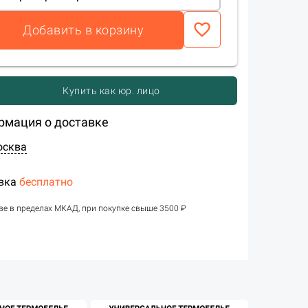
favorite_border
Добавить в корзину
Купить как юр. лицо
рмация о доставке
осква
вка
бесплатно
ве в пределах МКАД, при покупке свыше 3500 ₽