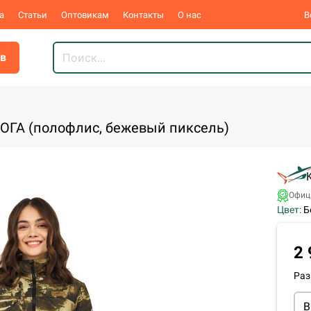
а
Статьи
Оптовикам
Контакты
О нас
В
ов
ОГА (полофлис, бежевый пиксель)
Офиц
Цвет:
Б
2 
Раз
В