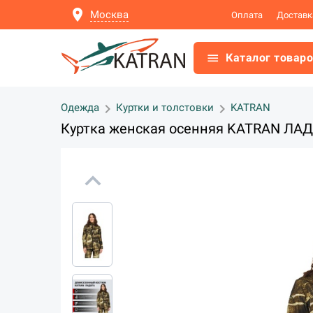
location_on
Москва
Оплата
Доставк
menu
Каталог товар
chevron_right
chevron_right
Одежда
Куртки и толстовки
KATRAN
Куртка женская осенняя KATRAN ЛАД
expand_less