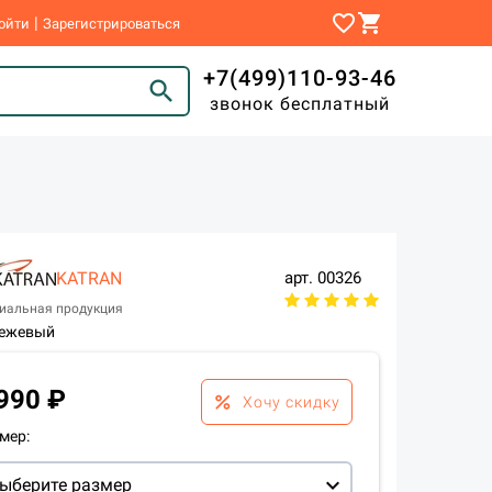
favorite_border
shopping_cart
|
ойти
Зарегистрироваться
+7(499)110-93-46
search
звонок бесплатный
KATRAN
арт.
00326
иальная продукция
ежевый
990 ₽
percent
Хочу скидку
мер:
expand_more
ыберите размер