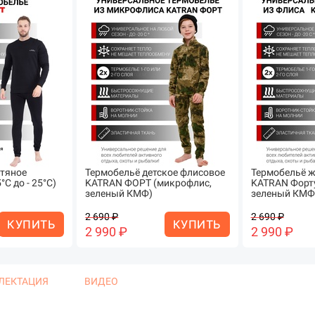
стяное
Термобельё детское флисовое
Термобельё ж
С до - 25°С)
KATRAN ФОРТ (микрофлис,
KATRAN Форту
зеленый КМФ)
зеленый КМФ
2 690 ₽
2 690 ₽
КУПИТЬ
КУПИТЬ
2 990 ₽
2 990 ₽
ЛЕКТАЦИЯ
ВИДЕО