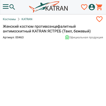
search
favorite_border
account_circle
shopping_cart
favorite_border
chevron_right
Костюмы
KATRAN
Женский костюм противоэнцефалитный
антимоскитный KATRAN ЯСТРЕБ (Твил, бежевый)
Артикул: 00463
Официальная продукция