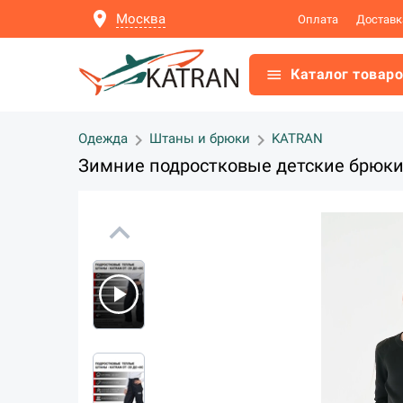
location_on
Москва
Оплата
Доставк
menu
Каталог товар
chevron_right
chevron_right
Одежда
Штаны и брюки
KATRAN
Зимние подростковые детские брюки
expand_less