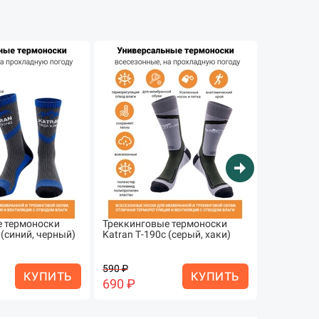
arrow_circle_right
 термоноски
Треккинговые термоноски
Термобель
 (синий, черный)
Katran Т-190с (серый, хаки)
влагоотв
ТРЕНТО (+1
чёрное
590 ₽
4 990 ₽
КУПИТЬ
КУПИТЬ
690 ₽
3 290 ₽