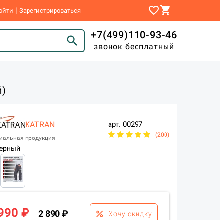
favorite_border
shopping_cart
|
ойти
Зарегистрироваться
+7(499)110-93-46
search
звонок бесплатный
й)
KATRAN
арт.
00297
(200)
иальная продукция
ерный
 990 ₽
2 890 ₽
percent
Хочу скидку