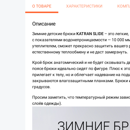
О ТОВАРЕ
ХАРАКТЕРИСТИКИ
КОМП
Описание
Зимние детские брюки
KATRAN SLIDE
– это легкие
с показателями водонепроницаемости — 10 000 мм 
утеплителем, сможет прекрасно защитить вашего р
естественному теплообмену и не даст замерзнуть.
Крой брюк анатомический и не будет сковывать д
поясе брюки идеально сидят по фигуре. Плюс к эт
прилегает к телу, но и облегчает надевание на п
закрываются влагозащитными планками. Брюки ид
градусов.
Просим заметить, что температурный режим завис
слоёв одежды).