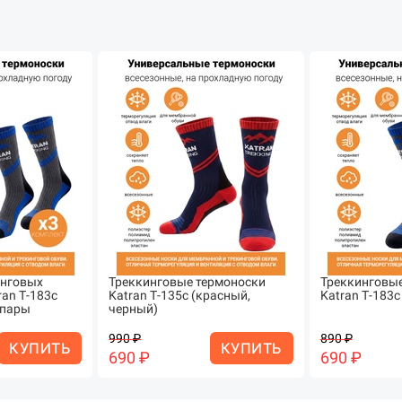
инговых
Треккинговые термоноски
Треккинговые
ran Т-183c
Katran Т-135с (красный,
Katran Т-183с
3 пары
черный)
990 ₽
890 ₽
КУПИТЬ
КУПИТЬ
690 ₽
690 ₽