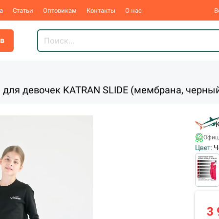
а
Статьи
Оптовикам
Контакты
О нас
В
ов
 для девочек KATRAN SLIDE (мембрана, черны
Офиц
Цвет:
Ч
3