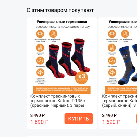
С этим товаром покупают
Комплект треккинговых
Комплект трекк
термоносков Katran Т-135с
термоносков Kat
(красный, черный), 3 пары
(серый, синий), 
2 490 ₽
2 490 ₽
КУПИТЬ
1 690 ₽
1 690 ₽