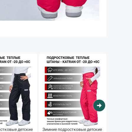
arrow_circle_right
стковые детские
Зимние подростковые детские
Зимние по