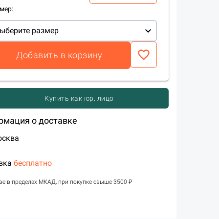
мер:
expand_more
ыберите размер
favorite_border
Добавить в корзину
Купить как юр. лицо
рмация о доставке
осква
вка
бесплатно
ве в пределах МКАД, при покупке свыше 3500 ₽