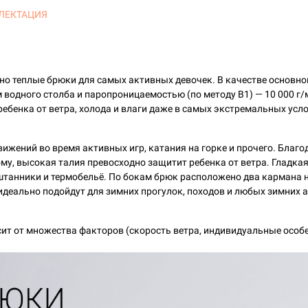
ЛЕКТАЦИЯ
, но теплые брюки для самых активных девочек. В качестве основ
водного столба и паропроницаемостью (по методу B1) — 10 000 г/м
ебенка от ветра, холода и влаги даже в самых экстремальных усло
вижений во время активных игр, катания на горке и прочего. Благ
ому, высокая талия превосходно защитит ребенка от ветра. Гладка
одштанники и термобельё. По бокам брюк расположено два кармана
еально подойдут для зимних прогулок, походов и любых зимних а
ит от множества факторов (скорость ветра, индивидуальные особе