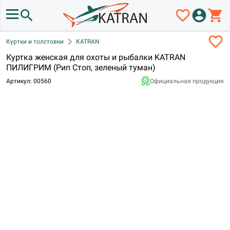
search
favorite_border
account_circle
shopping_cart
favorite_border
chevron_right
Куртки и толстовки
KATRAN
Куртка женская для охоты и рыбалки KATRAN
ПИЛИГРИМ (Рип Стоп, зеленый туман)
Артикул: 00560
Официальная продукция